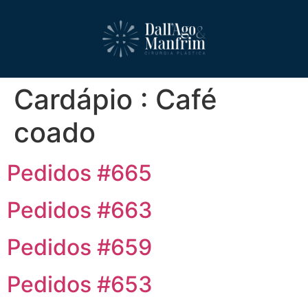
Cardápio :
Café
coado
Pedidos #665
Pedidos #663
Pedidos #659
Pedidos #653